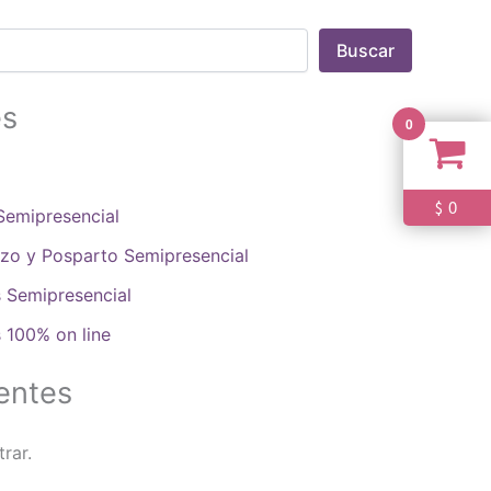
Buscar
es
0
0
$
 Semipresencial
azo y Posparto Semipresencial
 Semipresencial
 100% on line
entes
rar.