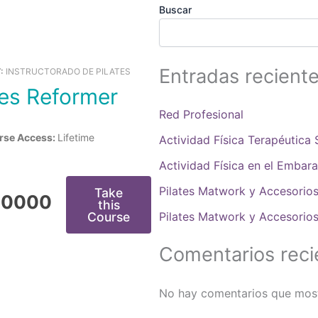
Buscar
Entradas recient
Y:
INSTRUCTORADO DE PILATES
ates Reformer
Red Profesional
rse Access:
Lifetime
Actividad Física Terapéutica
Actividad Física en el Embar
Pilates Matwork y Accesorios
Take
00000
this
Course
Pilates Matwork y Accesorios
Comentarios reci
No hay comentarios que most