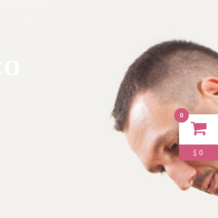
co
0
0
$