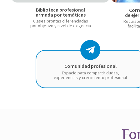
Biblioteca profesional
Corr
P
armada por temáticas
de ejer
l
Clases prontas diferenciadas
Recursos
por objetivo y nivel de exigencia
facilit
a
y
-
T
c
e
Comunidad profesional
i
l
Espacio pata compartir dudas,
experiencias y crecimiento profesional
r
e
c
g
l
r
e
a
m
Fo
-