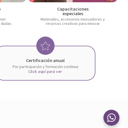
o
Capacitaciones
P
especiales
l
oner
Materiales, accesorios innovadores y
r dudas
recursos creativas para innovar
a
y
-
X
c
i
Certificación anual
i
-
Por participación y formación continua
Click aquí para ver
r
s
c
t
l
a
e
r