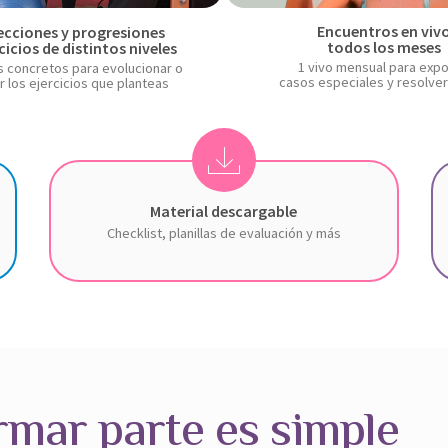
Encuentros en viv
ecciones y progresiones
P
P
todos los meses
cicios de distintos niveles
l
l
1 vivo mensual para exp
 concretos para evolucionar o
casos especiales y resolve
ar los ejercicios que planteas
a
a
y
y
-
-
X
c
c
i
Material descargable
i
i
-
Checklist, planillas de evaluación y más
r
r
d
c
c
o
l
l
w
e
e
n
l
rmar parte es simple
o