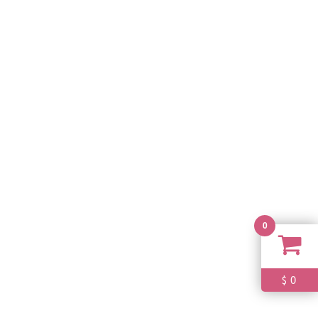
0
0
$