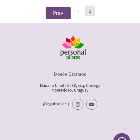
1
2
Prev
Donde Estamos
Mariano Uriarte 6288, esq. Córcega
Montevideo, Uruguay
I
Y
¡Seguinos! : )
n
o
s
u
t
t
a
u
g
b
r
e
a