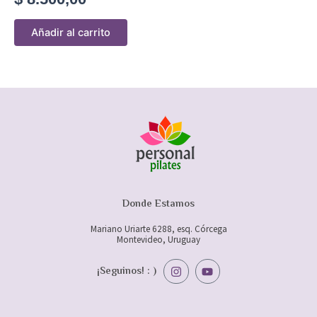
Añadir al carrito
Donde Estamos
Mariano Uriarte 6288, esq. Córcega
Montevideo, Uruguay
I
Y
¡Seguinos! : )
n
o
s
u
t
t
a
u