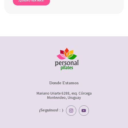
¡QUIERO VER MÁS!
Donde Estamos
Mariano Uriarte 6288, esq. Córcega
Montevideo, Uruguay
I
Y
¡Seguinos! : )
n
o
s
u
t
t
a
u