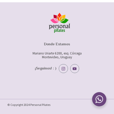
Donde Estamos
Mariano Uriarte 6288, esq. Córcega
Montevideo, Uruguay
I
Y
¡Seguinos! : )
n
o
s
u
t
t
a
u
g
b
r
e
a
m
© Copyright 2024 Personal Pilates