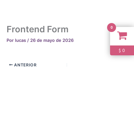
Ir
al
contenido
Frontend Form
0
Por
lucas
/
26 de mayo de 2026
0
$
ANTERIOR