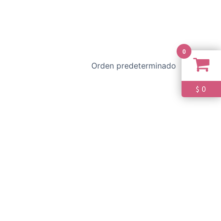
0
0
$