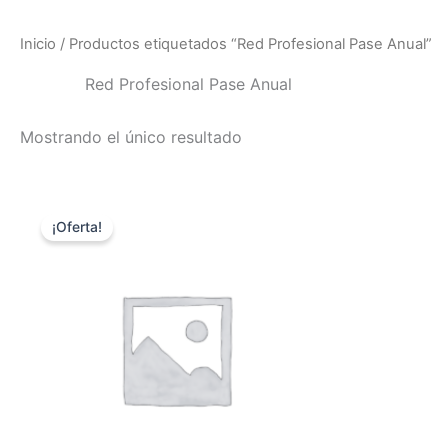
Ir
al
Inicio
/ Productos etiquetados “Red Profesional Pase Anual”
contenido
Red Profesional Pase Anual
Mostrando el único resultado
El
El
precio
precio
¡Oferta!
original
actual
era:
es:
$ 18.600,00.
$ 13.950,00.