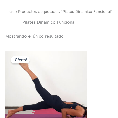
Ir
al
Inicio
/ Productos etiquetados “Pilates Dinamico Funcional”
contenido
Pilates Dinamico Funcional
Mostrando el único resultado
El
El
precio
precio
¡Oferta!
original
actual
era:
es:
$ 6.900,00.
$ 4.900,00.