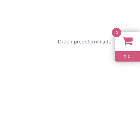
0
0
$