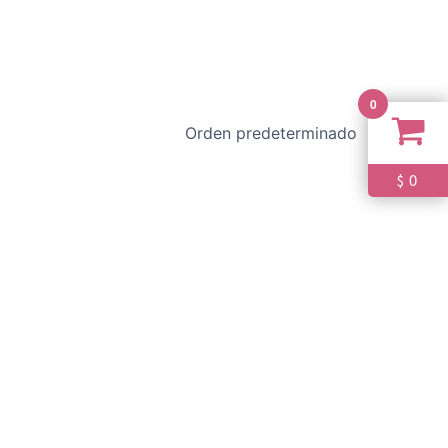
0
0
$