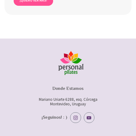
¡QUIERO VER MÁS!
Donde Estamos
Mariano Uriarte 6288, esq. Córcega
Montevideo, Uruguay
I
Y
¡Seguinos! : )
n
o
s
u
t
t
a
u